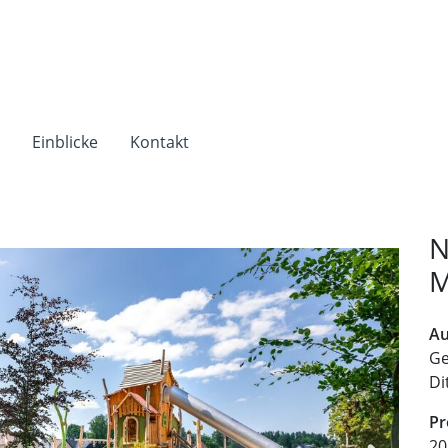
e
Einblicke
Kontakt
N
M
Au
Ge
Di
Pr
20