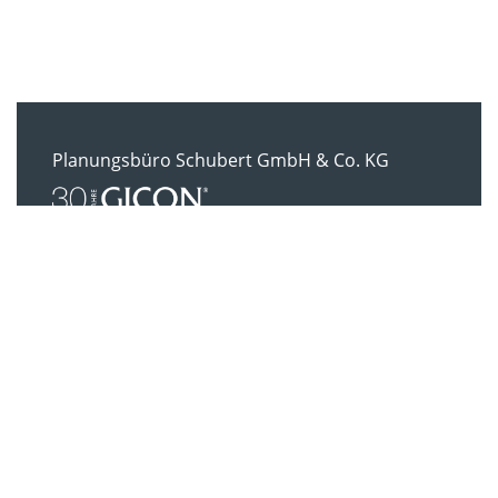
Planungsbüro Schubert GmbH & Co. KG
Rumpeltstraße 1
01454 Radeberg
Tel.: +49 (0) 3528 41960
info-pbs@gicon.de
IMPRESSUM
DATENSCHUTZ
EINBLICKE